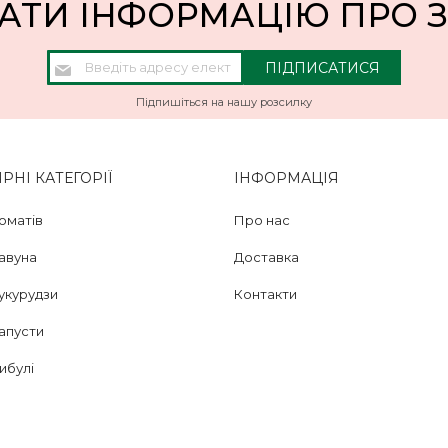
АТИ ІНФОРМАЦІЮ ПРО
Підпишіться
ПІДПИСАТИСЯ
на
нашу
Підпишіться на нашу розсилку
розсилку
новин:
НІ КАТЕГОРІЇ
ІНФОРМАЦІЯ
оматів
Про нас
кавуна
Доставка
укурудзи
Контакти
апусти
ибулі