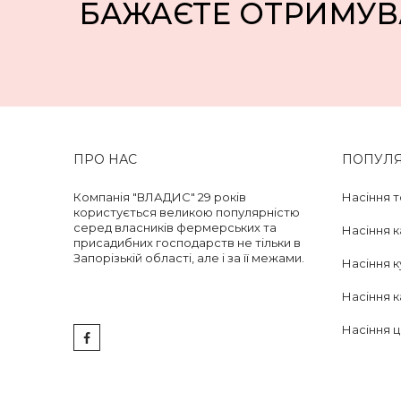
БАЖАЄТЕ ОТРИМУВ
ПРО НАС
ПОПУЛЯР
Компанія "ВЛАДИС" 29 років
Насіння т
користується великою популярністю
серед власників фермерських та
Насіння 
присадибних господарств не тільки в
Запорізькій області, але і за її межами.
Насіння к
Насіння к
Насіння ц