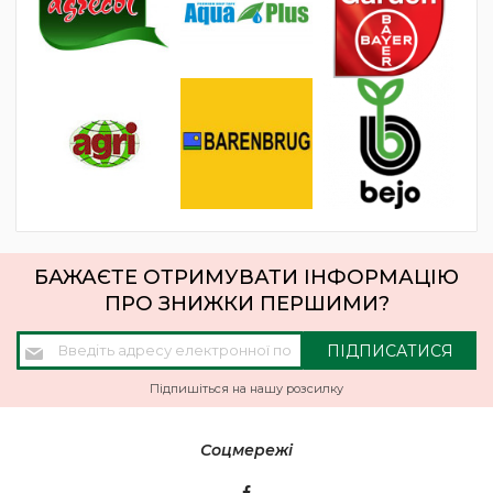
БАЖАЄТЕ ОТРИМУВАТИ ІНФОРМАЦІЮ
ПРО ЗНИЖКИ ПЕРШИМИ?
Підпишіться
ПІДПИСАТИСЯ
на
нашу
Підпишіться на нашу розсилку
розсилку
новин:
Соцмережі