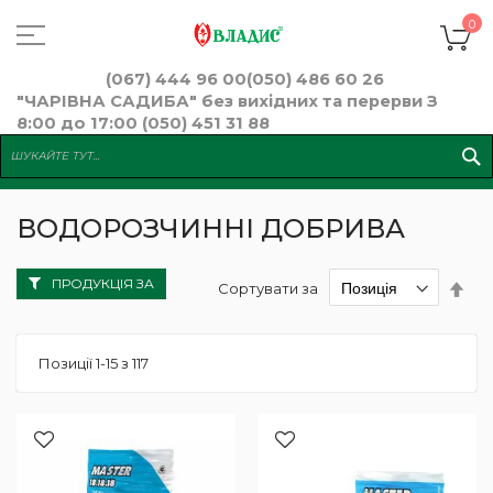
Skip
to
К
0
Content
(067) 444 96 00
(050) 486 60 26
"ЧАРІВНА САДИБА" без вихідних та перерви З
8:00 до 17:00 (050) 451 31 88
ВОДОРОЗЧИННІ ДОБРИВА
ПРОДУКЦІЯ ЗА
Сор
Сортувати за
у
пор
збі
Позиції
1
-
15
з
117