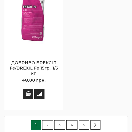
ДОБРИВО БРЕКСІЛ
Fe/BREXIL Fe 15гр., 1/5
кг.
48,00 грн.
Сторінка
You're
Сторінка
Сторінка
Сторінка
Сторінка
Сторінка
Наступне
1
2
3
4
5