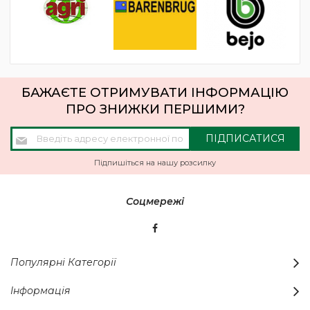
БАЖАЄТЕ ОТРИМУВАТИ ІНФОРМАЦІЮ
ПРО ЗНИЖКИ ПЕРШИМИ?
Підпишіться
ПІДПИСАТИСЯ
на
нашу
Підпишіться на нашу розсилку
розсилку
новин:
Соцмережі
Популярні Категорії
Інформація