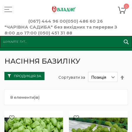
Skip
to
К
0
Content
(067) 444 96 00
(050) 486 60 26
"ЧАРІВНА САДИБА" без вихідних та перерви З
8:00 до 17:00 (050) 451 31 88
НАСІННЯ БАЗИЛІКУ
ПРОДУКЦІЯ ЗА
Сор
Сортувати за
у
пор
збі
8
елементи(ів)