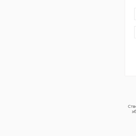
Ств
зб