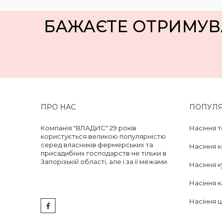
БАЖАЄТЕ ОТРИМУВ
ПРО НАС
ПОПУЛЯР
Компанія "ВЛАДИС" 29 років
Насіння т
користується великою популярністю
серед власників фермерських та
Насіння 
присадибних господарств не тільки в
Запорізькій області, але і за її межами.
Насіння к
Насіння к
Насіння ц