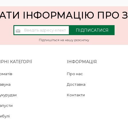
АТИ ІНФОРМАЦІЮ ПРО
Підпишіться
ПІДПИСАТИСЯ
на
нашу
Підпишіться на нашу розсилку
розсилку
новин:
НІ КАТЕГОРІЇ
ІНФОРМАЦІЯ
оматів
Про нас
кавуна
Доставка
укурудзи
Контакти
апусти
ибулі