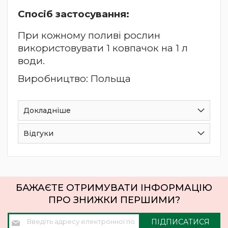
Спосіб застосування:
При кожному поливі рослин
використовувати 1 ковпачок на 1 л
води.
Виробництво: Польща
Докладніше
Відгуки
БАЖАЄТЕ ОТРИМУВАТИ ІНФОРМАЦІЮ
ПРО ЗНИЖКИ ПЕРШИМИ?
Підпишіться
ПІДПИСАТИСЯ
на