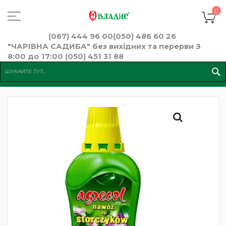
Skip
to
К
0
Content
(067) 444 96 00
(050) 486 60 26
"ЧАРІВНА САДИБА" без вихідних та перерви З
8:00 до 17:00 (050) 451 31 88
Перейти
до
кінця
галереї
зображень