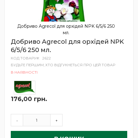
Добриво Agrecol для орхідей NPK 6/5/6 250
мл.
Перейти
Добриво Agrecol для орхідей NPK
до
6/5/6 250 мл.
початку
галереї
КОД ТОВАРУ
2622
зображень
БУДЬТЕ ПЕРШИМ, ХТО ВІДГУКНЕТЬСЯ ПРО ЦЕЙ ТОВАР
В НАЯВНОСТІ
176,00 грн.
-
+