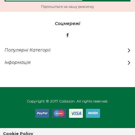
нашу
Підпишіться на нашу розсилку
розсилку
новин:
Соцмережі
Популярні Категорії
Інформація
Copyright © 2017 Codazon. All rights reserved.
Cookie Policy