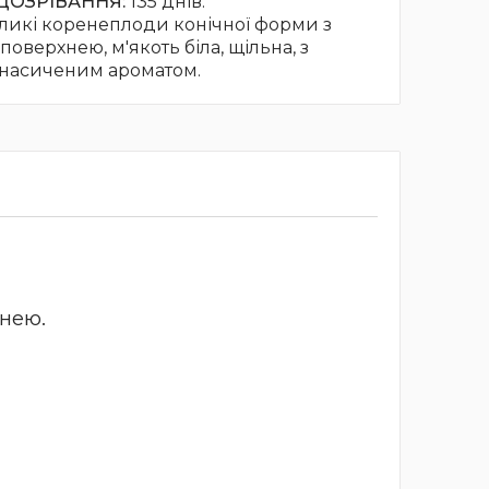
ДОЗРІВАННЯ:
135 днів.
ликі коренеплоди конічної форми з
поверхнею, м'якоть біла, щільна, з
насиченим ароматом.
нею.