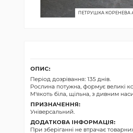
ПЕТРУШКА КОРЕНЕВА АРА
Перейти
до
початку
галереї
зображень
ОПИС:
Період дозрівання: 135 днів.
Рослина потужна, формує великі к
М'якоть біла, щільна, з дивним на
ПРИЗНАЧЕННЯ:
Універсальний.
ДОДАТКОВА ІНФОРМАЦІЯ:
При зберіганні не втрачає товарних