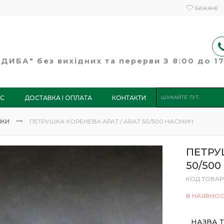
БАЖАНЕ
ИБА" без вихідних та перерви З 8:00 до 17:
АС
ДОСТАВКА І ОПЛАТА
КОНТАКТИ
ШКИ
ПЕТРУШКА КОРЕНЕВА АРАТ / ARAT 50/500 НАСІНИН
ПЕТРУ
50/500
КОД ТОВАР
В НАЯВНОС
НАЗВА 