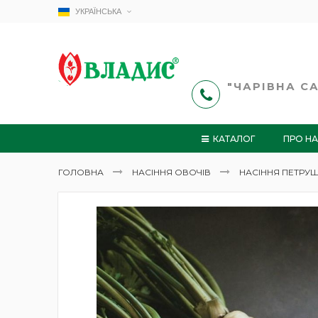
Skip
УКРАЇНСЬКА
to
Content
"ЧАРІВНА САД
КАТАЛОГ
ПРО Н
ГОЛОВНА
НАСІННЯ ОВОЧІВ
НАСІННЯ ПЕТРУ
Перейти
до
кінця
галереї
зображень