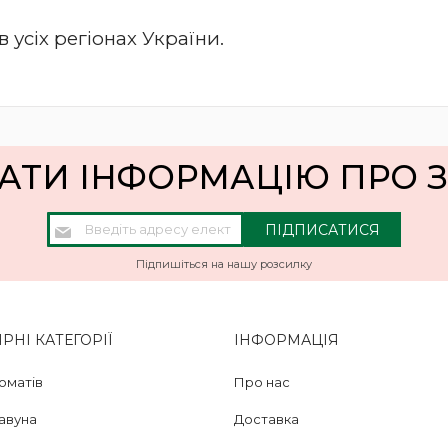
усіх регіонах України.
АТИ ІНФОРМАЦІЮ ПРО
Підпишіться
ПІДПИСАТИСЯ
на
нашу
Підпишіться на нашу розсилку
розсилку
новин:
НІ КАТЕГОРІЇ
ІНФОРМАЦІЯ
оматів
Про нас
кавуна
Доставка