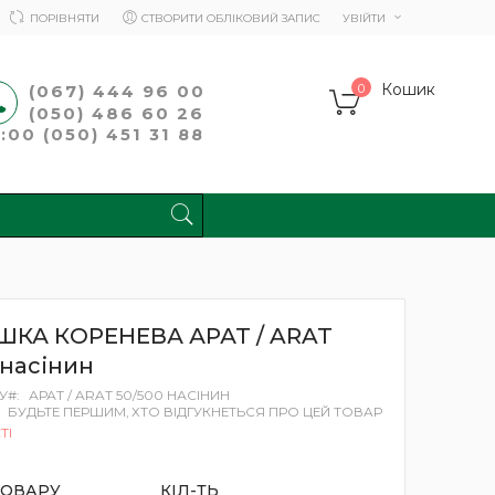
ПОРІВНЯТИ
СТВОРИТИ ОБЛІКОВИЙ ЗАПИС
УВІЙТИ
Кошик
(067) 444 96 00
0
(050) 486 60 26
00 (050) 451 31 88
ПОШУК
ШКА КОРЕНЕВА АРАТ / ARAT
 насінин
У
АРАТ / ARAT 50/500 НАСІНИН
БУДЬТЕ ПЕРШИМ, ХТО ВІДГУКНЕТЬСЯ ПРО ЦЕЙ ТОВАР
ТІ
ТОВАРУ
КІЛ-ТЬ